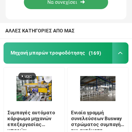
Γύρος εργοστασίων
ΑΛΛΕΣ ΚΑΤΗΓΟΡΙΕΣ ΑΠΟ ΜΑΣ
Ποιοτικός έλεγχος
Μηχανή μπαρών τροφοδότησης
(169)
Μας ελάτε σε επαφή με
Ειδήσεις
Ζητήστε ένα απόσπασμα
Μηχανή μπαρών τροφοδότησης
Συμπαγές αυτόματο
Ενιαία γραμμή
κάρφωμα μηχανών
συνελεύσεων Busway
επεξεργασίας
στρώματος συμπαγής
Μηχανή επεξεργασίας μπαρών τροφοδότησης
μπαρών
ημι αυτόματη