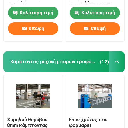
μπαρών
τροφοδότησης και
τροφοδότησης
κάμψης μηχανή
Καλύτερη τιμή
Καλύτερη τιμή
Μηχανή συγκόλλησης ρομπότ
επαφή
επαφή
Τέμνουσα μηχανή σπειρών μετασχηματιστών
Γραμμή συνελεύσεων γραφείου μηχανισμών διανομής
Κάμπτοντας μηχανή μπαρών τροφοδότησης
(12)
Χαμηλού θορύβου
Ένας χρόνος που
8mm κάμπτοντας
φορμάρει