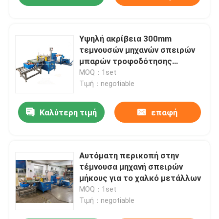
Υψηλή ακρίβεια 300mm
τεμνουσών μηχανών σπειρών
μπαρών τροφοδότησης
πλάτος
MOQ：1set
Τιμή：negotiable
Καλύτερη τιμή
επαφή
Αυτόματη περικοπή στην
τέμνουσα μηχανή σπειρών
μήκους για το χαλκό μετάλλων
MOQ：1set
Τιμή：negotiable