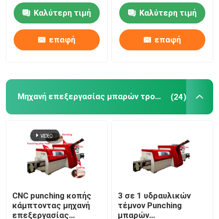
τροφοδότησης
Καλύτερη τιμή
Καλύτερη τιμή
Κάμπτοντας μηχανή μπαρών τροφοδότησης
επαφή
επαφή
Μπάρα τροφοδότησης Mylar που διαμορφώνει τη μη
Εξαρτήματα μπαρών τροφοδότησης
Μηχανή επεξεργασίας μπαρών τροφοδότησης
(24)
Πριόνι κοπής αλουμινίου
Μηχανή καρφώματος μπαρών τροφοδότησης
CNC μηχανή μπαρών τροφοδότησης
CNC punching κοπής
3 σε 1 υδραυλικών
κάμπτοντας μηχανή
τέμνον Punching
Punching μπαρών τροφοδότησης μηχανή
επεξεργασίας
μπαρών