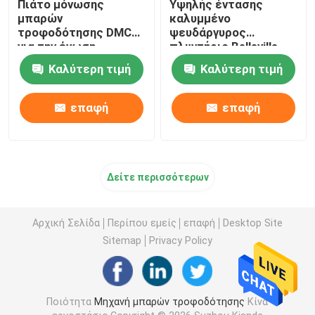
Πιάτο μόνωσης
Υψηλής έντασης
μπαρών
καλυμμένο
τροφοδότησης DMC
ψευδάργυρος
για την ένωση
πλυντήριο Belleville
μεταφοράς με
μπαρών
Καλύτερη τιμή
Καλύτερη τιμή
φορτηγό μπαρών
τροφοδότησης κοινό
τροφοδότησης
επαφή
επαφή
Δείτε περισσότερων
Αρχική Σελίδα
Περίπου εμείς
επαφή
Desktop Site
Sitemap
Privacy Policy
Ποιότητα
Μηχανή μπαρών τροφοδότησης
Κίνα