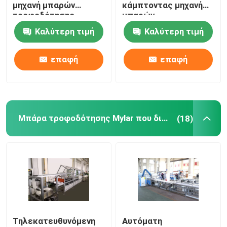
μηχανή μπαρών
κάμπτοντας μηχανή
τροφοδότησης
μπαρών
χαλκού υδραυλική
τροφοδότησης 5mm
Καλύτερη τιμή
Καλύτερη τιμή
τη 6mm συμπαγή
επαφή
επαφή
Μπάρα τροφοδότησης Mylar που διαμορφώνει τη μηχανή
(18)
Τηλεκατευθυνόμενη
Αυτόματη