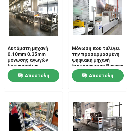
Γύρος εργοστασίων
Ποιοτικός έλεγχος
Αυτόματη μηχανή
Μόνωση που τυλίγει
Μας ελάτε σε επαφή με
0.10mm 0.35mm
την προσαρμοσμένη
μόνωσης αγωγών
ψηφιακή μηχανή
λεωφορείων
διαμόρφωσης Busway
τυλίγοντας μηχανών
Ειδήσεις
Αποστολή
Αποστολή
ταινιών Mylar
ερώτησης
ερώτησης
Ζητήστε ένα απόσπασμα
Μηχανή μπαρών τροφοδότησης
Μηχανή επεξεργασίας μπαρών τροφοδότησης