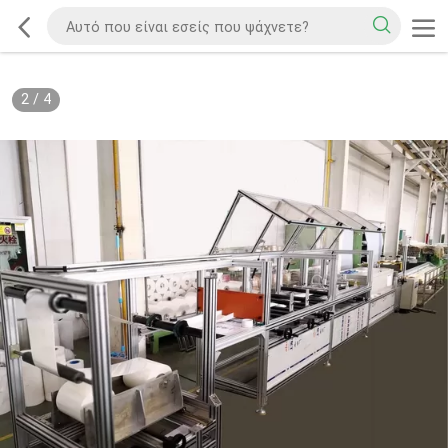
2
/
4