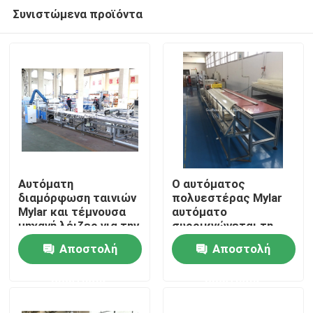
Συνιστώμενα προϊόντα
Αυτόματη
Ο αυτόματος
διαμόρφωση ταινιών
πολυεστέρας Mylar
Mylar και τέμνουσα
αυτόματο
Σπίτι
μηχανή λέιζερ για την
συρρικνώνεται τη
μπάρα
μηχανή
Αποστολή
Αποστολή
τροφοδότησης
περικαλυμμάτων για
Προϊόντα
το σάντουιτς Busway
ερώτησης
ερώτησης
Περίπου εμείς