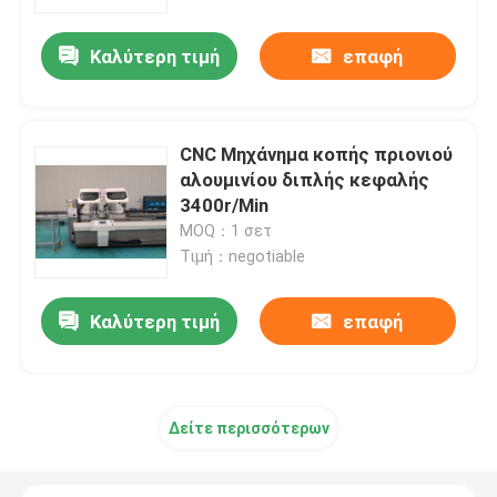
Καλύτερη τιμή
επαφή
Γύρος εργοστασίων
Ποιοτικός έλεγχος
CNC Μηχάνημα κοπής πριονιού
αλουμινίου διπλής κεφαλής
Μας ελάτε σε επαφή με
3400r/Min
MOQ：1 σετ
Τιμή：negotiable
Ειδήσεις
Καλύτερη τιμή
επαφή
Ζητήστε ένα απόσπασμα
Μηχανή μπαρών τροφοδότησης
Δείτε περισσότερων
Μηχανή επεξεργασίας μπαρών τροφοδότησης