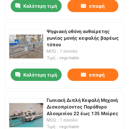
Καλύτερη τιμή
επαφή
Ψηφιακή οθόνη αυθαίρετης
γωνίας μονής κεφαλής βαρέως
τύπου
MOQ：1 σύνολο
Τιμή：negotiable
Καλύτερη τιμή
επαφή
Σπίτι
Γωνιακή Διπλή Κεφαλή Μηχανή
Δισκοπρίοντος Παράθυρο
Προϊόντα
Αλουμινίου 22 έως 135 Μοίρες
MOQ：1 σύνολο
Περίπου εμείς
Τιμή：negotiable