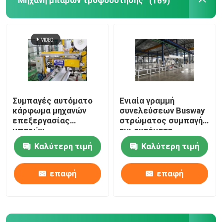
Μηχανή μπαρών τροφοδότησης
(169)
Μηχανή συγκόλλησης ρομπότ
Τέμνουσα μηχανή σπειρών μετασχηματιστών
Γραμμή συνελεύσεων γραφείου μηχανισμών διανομής
Συμπαγές αυτόματο
Ενιαία γραμμή
κάρφωμα μηχανών
συνελεύσεων Busway
επεξεργασίας
στρώματος συμπαγής
μπαρών
ημι αυτόματη
τροφοδότησης
Καλύτερη τιμή
Καλύτερη τιμή
επαφή
επαφή