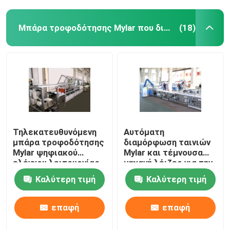
Μπάρα τροφοδότησης Mylar που διαμορφώνει τη μηχανή
(18)
Τηλεκατευθυνόμενη
Αυτόματη
μπάρα τροφοδότησης
διαμόρφωση ταινιών
Mylar ψηφιακού
Mylar και τέμνουσα
ελέγχου λειτουργίας
μηχανή λέιζερ για την
που διαμορφώνει τη
μπάρα τροφοδότησης
Καλύτερη τιμή
Καλύτερη τιμή
μηχανή
επαφή
επαφή