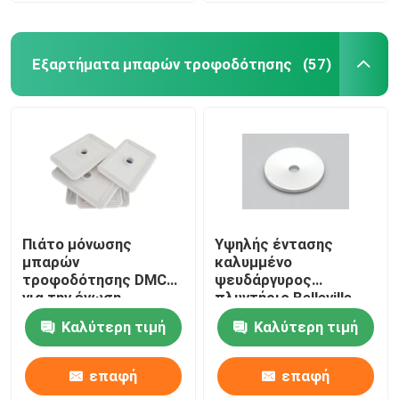
Εξαρτήματα μπαρών τροφοδότησης
(57)
Πιάτο μόνωσης
Υψηλής έντασης
μπαρών
καλυμμένο
τροφοδότησης DMC
ψευδάργυρος
για την ένωση
πλυντήριο Belleville
μεταφοράς με
μπαρών
Καλύτερη τιμή
Καλύτερη τιμή
φορτηγό μπαρών
τροφοδότησης κοινό
τροφοδότησης
επαφή
επαφή