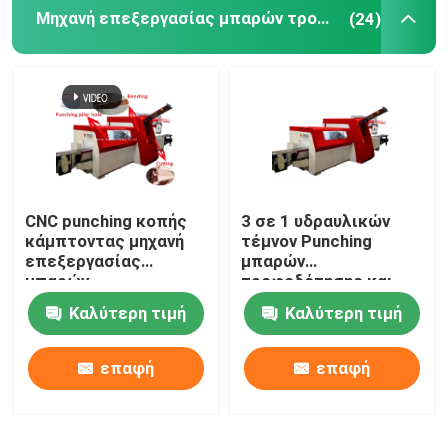
Μηχανή επεξεργασίας μπαρών τροφοδότησης
(24)
CNC punching κοπής
3 σε 1 υδραυλικών
κάμπτοντας μηχανή
τέμνον Punching
επεξεργασίας
μπαρών
μπαρών
τροφοδότησης και
τροφοδότησης
κάμψης μηχανή
Καλύτερη τιμή
Καλύτερη τιμή
επαφή
επαφή