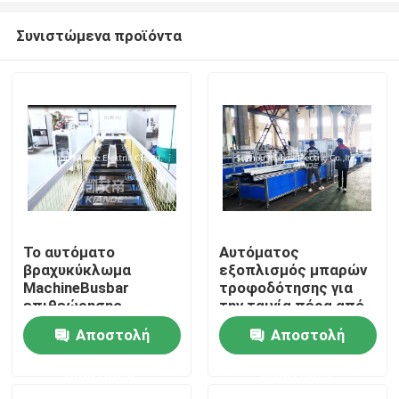
Συνιστώμενα προϊόντα
Το αυτόματο
Αυτόματος
βραχυκύκλωμα
εξοπλισμός μπαρών
Σπίτι
MachineBusbar
τροφοδότησης για
επιθεώρησης
την ταινία πέρα από
αντιστέκεται τη
Busbuct μακρυά από
Αποστολή
Αποστολή
Προϊόντα
μονωμένη μηχανή
τη σκόνη
επιθεώρησης για
ερώτησης
ερώτησης
Busduct
Περίπου εμείς