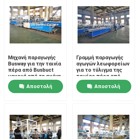
Γύρος εργοστασίων
Ποιοτικός έλεγχος
Μας ελάτε σε επαφή με
Μηχανή παραγωγής
Γραμμή παραγωγής
Busway για την ταινία
αγωγών λεωφορείων
πέρα από Busbuct
για το τύλιγμα της
μακρυά από τη σκόνη
ταινίας πέρα από
Ειδήσεις
Busbuct μακρυά από
Αποστολή
Αποστολή
τη σκόνη
Ζητήστε ένα απόσπασμα
ερώτησης
ερώτησης
Μηχανή μπαρών τροφοδότησης
Μηχανή επεξεργασίας μπαρών τροφοδότησης