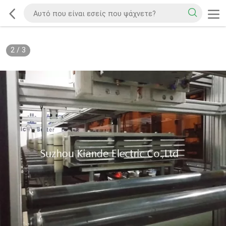
2
/
3