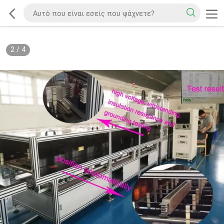
2
/
4