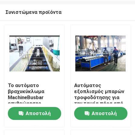
Συνιστώμενα προϊόντα
Το αυτόματο
Αυτόματος
βραχυκύκλωμα
εξοπλισμός μπαρών
Σπίτι
MachineBusbar
τροφοδότησης για
επιθεώρησης
την ταινία πέρα από
αντιστέκεται τη
Busbuct μακρυά από
Αποστολή
Αποστολή
Προϊόντα
μονωμένη μηχανή
τη σκόνη
επιθεώρησης για
ερώτησης
ερώτησης
Busduct
Περίπου εμείς