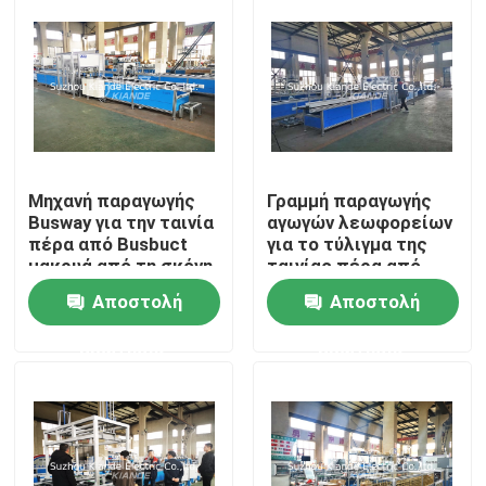
Γύρος εργοστασίων
Ποιοτικός έλεγχος
Μας ελάτε σε επαφή με
Μηχανή παραγωγής
Γραμμή παραγωγής
Busway για την ταινία
αγωγών λεωφορείων
πέρα από Busbuct
για το τύλιγμα της
μακρυά από τη σκόνη
ταινίας πέρα από
Ειδήσεις
Busbuct μακρυά από
Αποστολή
Αποστολή
τη σκόνη
Ζητήστε ένα απόσπασμα
ερώτησης
ερώτησης
Μηχανή μπαρών τροφοδότησης
Μηχανή επεξεργασίας μπαρών τροφοδότησης