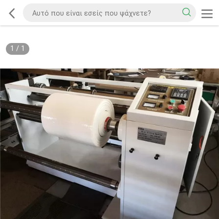
1
/
1