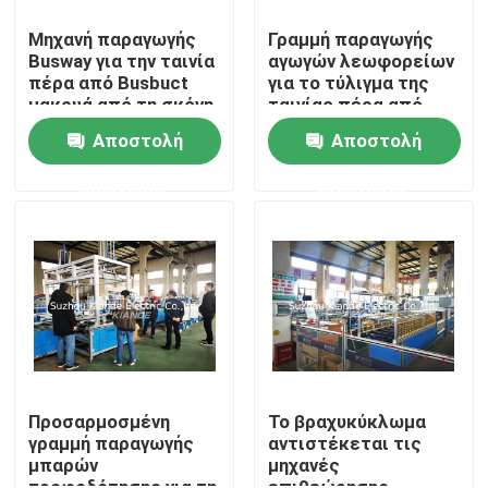
Μηχανή παραγωγής
Γραμμή παραγωγής
Busway για την ταινία
αγωγών λεωφορείων
Γύρος εργοστασίων
πέρα από Busbuct
για το τύλιγμα της
μακρυά από τη σκόνη
ταινίας πέρα από
Busbuct μακρυά από
Ποιοτικός έλεγχος
Αποστολή
Αποστολή
τη σκόνη
ερώτησης
ερώτησης
Μας ελάτε σε επαφή με
Ειδήσεις
Ζητήστε ένα απόσπασμα
Μηχανή μπαρών τροφοδότησης
Προσαρμοσμένη
Το βραχυκύκλωμα
γραμμή παραγωγής
αντιστέκεται τις
μπαρών
μηχανές
Μηχανή επεξεργασίας μπαρών τροφοδότησης
τροφοδότησης για τη
επιθεώρησης