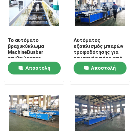
Το αυτόματο
Αυτόματος
βραχυκύκλωμα
εξοπλισμός μπαρών
MachineBusbar
τροφοδότησης για
επιθεώρησης
την ταινία πέρα από
αντιστέκεται τη
Busbuct μακρυά από
Αποστολή
Αποστολή
μονωμένη μηχανή
τη σκόνη
επιθεώρησης για
ερώτησης
ερώτησης
Busduct
Σπίτι
Προϊόντα
Περίπου εμείς