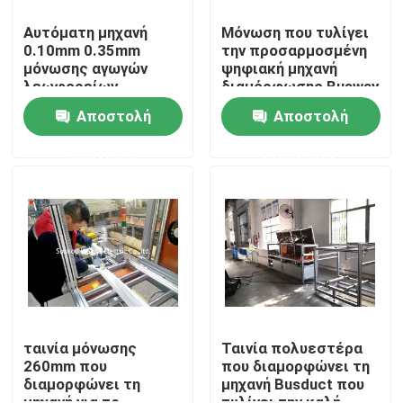
Αυτόματη μηχανή
Μόνωση που τυλίγει
0.10mm 0.35mm
την προσαρμοσμένη
Γύρος εργοστασίων
μόνωσης αγωγών
ψηφιακή μηχανή
λεωφορείων
διαμόρφωσης Busway
τυλίγοντας μηχανών
Ποιοτικός έλεγχος
Αποστολή
Αποστολή
ταινιών Mylar
ερώτησης
ερώτησης
Μας ελάτε σε επαφή με
Ειδήσεις
Ζητήστε ένα απόσπασμα
Μηχανή μπαρών τροφοδότησης
ταινία μόνωσης
Ταινία πολυεστέρα
260mm που
που διαμορφώνει τη
διαμορφώνει τη
μηχανή Busduct που
Μηχανή επεξεργασίας μπαρών τροφοδότησης
μηχανή για το
τυλίγει την καλή