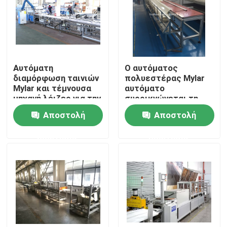
Αυτόματη
Ο αυτόματος
διαμόρφωση ταινιών
πολυεστέρας Mylar
Mylar και τέμνουσα
αυτόματο
μηχανή λέιζερ για την
συρρικνώνεται τη
μπάρα
μηχανή
Αποστολή
Αποστολή
τροφοδότησης
περικαλυμμάτων για
το σάντουιτς Busway
ερώτησης
ερώτησης
Σπίτι
Προϊόντα
Περίπου εμείς