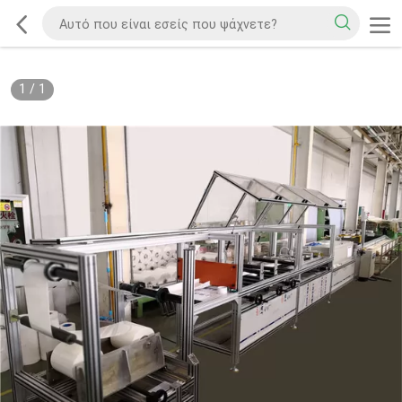
1
/
1