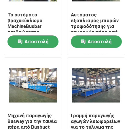
Το αυτόματο
Αυτόματος
βραχυκύκλωμα
εξοπλισμός μπαρών
MachineBusbar
τροφοδότησης για
επιθεώρησης
την ταινία πέρα από
αντιστέκεται τη
Busbuct μακρυά από
Αποστολή
Αποστολή
μονωμένη μηχανή
τη σκόνη
επιθεώρησης για
ερώτησης
ερώτησης
Busduct
Σπίτι
Προϊόντα
Μηχανή παραγωγής
Γραμμή παραγωγής
Busway για την ταινία
αγωγών λεωφορείων
πέρα από Busbuct
για το τύλιγμα της
Περίπου εμείς