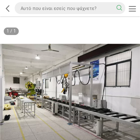
1
/
1